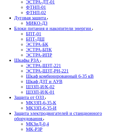
ЭСТРА-ДТ-01
ФТНП-01
ФТНП-02
Дуговая защита
МИКО-ДЗ
Блоĸи питания и наĸопители энергии
БПТ-01
БПТ-ДШ
ЭСТРА-БК
ЭСТРА-БПК
ЭСТРА-ИПР
Шкафы РЗА
ЭСТРА-ШЗТ-221
ЭСТРА-ШЗТ-РН-221
Шкаф комбинированный 6-35 кВ
Шкаф ДЗТ и АУВ
ШЗЗП-И/К-02
ШЗЗП-И/К-01
Защита от ОЗЗ
МКЗЗП-6-35-К
МКЗЗП-6-35-И
Защита элеĸтродвигателей и станционного
оборудования
МКЗиД-0,4
МК-РЗР