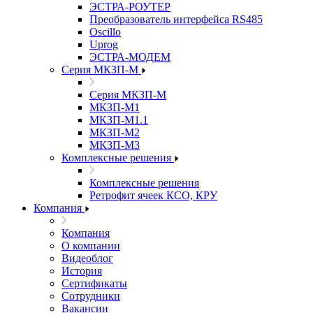
ЭСТРА-РОУТЕР
Преобразователь интерфейса RS485
Oscillo
Uprog
ЭСТРА-МОДЕМ
Серия МКЗП-М
Серия МКЗП-М
МКЗП-М1
МКЗП-М1.1
МКЗП-М2
МКЗП-М3
Комплексные решения
Комплексные решения
Ретрофит ячеек КСО, КРУ
Компания
Компания
О компании
Видеоблог
История
Сертификаты
Сотрудники
Вакансии