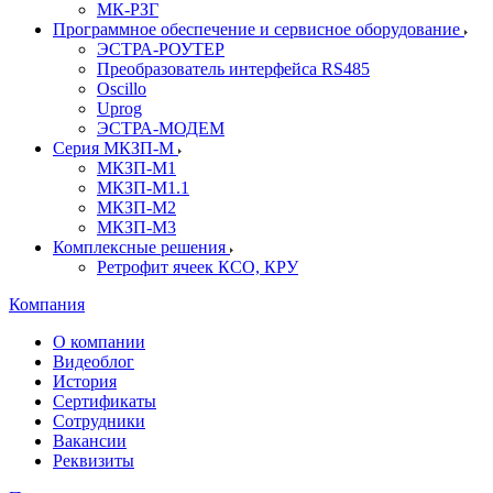
МК-РЗГ
Программное обеспечение и сервисное оборудование
ЭСТРА-РОУТЕР
Преобразователь интерфейса RS485
Oscillo
Uprog
ЭСТРА-МОДЕМ
Серия МКЗП-М
МКЗП-М1
МКЗП-М1.1
МКЗП-М2
МКЗП-М3
Комплексные решения
Ретрофит ячеек КСО, КРУ
Компания
О компании
Видеоблог
История
Сертификаты
Сотрудники
Вакансии
Реквизиты