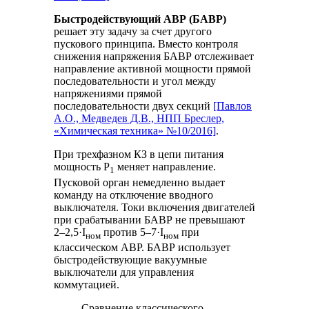
Быстродействующий АВР (БАВР)
решает эту задачу за счет другого
пускового принципа. Вместо контроля
снижения напряжения БАВР отслеживает
направление активной мощности прямой
последовательности и угол между
напряжениями прямой
последовательности двух секций
[Павлов
А.О., Медведев Д.В., НПП Бреслер,
«Химическая техника» №10/2016]
.
При трехфазном КЗ в цепи питания
мощность P
меняет направление.
1
Пусковой орган немедленно выдает
команду на отключение вводного
выключателя. Токи включения двигателей
при срабатывании БАВР не превышают
2–2,5·I
против 5–7·I
при
ном
ном
классическом АВР. БАВР использует
быстродействующие вакуумные
выключатели для управления
коммутацией.
Сравнение классического