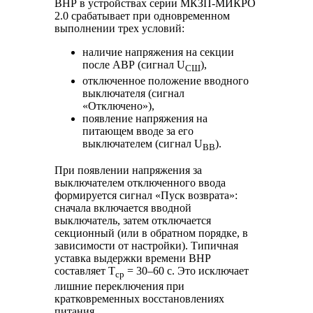
ВНР в устройствах серии МКЗП-МИКРО
2.0 срабатывает при одновременном
выполнении трех условий:
наличие напряжения на секции
после АВР (сигнал U
),
СШ
отключенное положение вводного
выключателя (сигнал
«Отключено»),
появление напряжения на
питающем вводе за его
выключателем (сигнал U
).
ВВ
При появлении напряжения за
выключателем отключенного ввода
формируется сигнал «Пуск возврата»:
сначала включается вводной
выключатель, затем отключается
секционный (или в обратном порядке, в
зависимости от настройки). Типичная
уставка выдержки времени ВНР
составляет T
= 30–60 с. Это исключает
ср
лишние переключения при
кратковременных восстановлениях
питания.