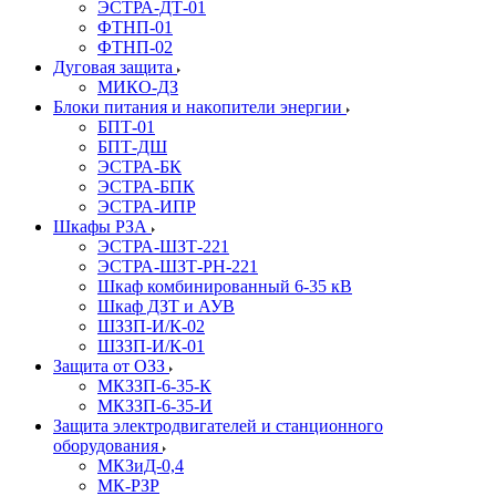
ЭСТРА-ДТ-01
ФТНП-01
ФТНП-02
Дуговая защита
МИКО-ДЗ
Блоĸи питания и наĸопители энергии
БПТ-01
БПТ-ДШ
ЭСТРА-БК
ЭСТРА-БПК
ЭСТРА-ИПР
Шкафы РЗА
ЭСТРА-ШЗТ-221
ЭСТРА-ШЗТ-РН-221
Шкаф комбинированный 6-35 кВ
Шкаф ДЗТ и АУВ
ШЗЗП-И/К-02
ШЗЗП-И/К-01
Защита от ОЗЗ
МКЗЗП-6-35-К
МКЗЗП-6-35-И
Защита элеĸтродвигателей и станционного
оборудования
МКЗиД-0,4
МК-РЗР