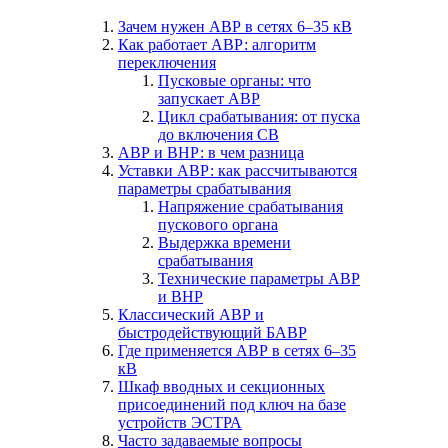
Зачем нужен АВР в сетях 6–35 кВ
Как работает АВР: алгоритм
переключения
Пусковые органы: что
запускает АВР
Цикл срабатывания: от пуска
до включения СВ
АВР и ВНР: в чем разница
Уставки АВР: как рассчитываются
параметры срабатывания
Напряжение срабатывания
пускового органа
Выдержка времени
срабатывания
Технические параметры АВР
и ВНР
Классический АВР и
быстродействующий БАВР
Где применяется АВР в сетях 6–35
кВ
Шкаф вводных и секционных
присоединений под ключ на базе
устройств ЭСТРА
Часто задаваемые вопросы