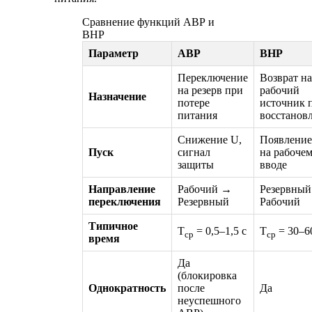
Сравнение функций АВР и
ВНР
Параметр
АВР
ВНР
Переключение
Возврат на
на резерв при
рабочий
Назначение
потере
источник 
питания
восстанов
Снижение U,
Появление
Пуск
сигнал
на рабоче
защиты
вводе
Направление
Рабочий →
Резервны
переключения
Резервный
Рабочий
Типичное
T
= 0,5–1,5 с
T
= 30–6
ср
ср
время
Да
(блокировка
Однократность
после
Да
неуспешного