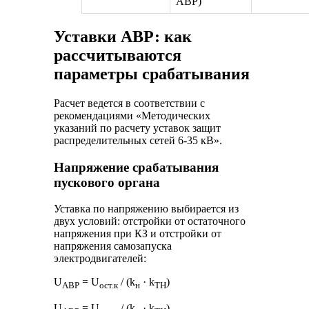
АВР)
Уставки АВР: как
рассчитываются
параметры срабатывания
Расчет ведется в соответствии с
рекомендациями «Методических
указаний по расчету уставок защит
распределительных сетей 6-35 кВ».
Напряжение срабатывания
пускового органа
Уставка по напряжению выбирается из
двух условий: отстройки от остаточного
напряжения при КЗ и отстройки от
напряжения самозапуска
электродвигателей:
U
= U
/ (k
· k
)
АВР
ост.к
н
ТН
U
= U
/ (k
· k
)