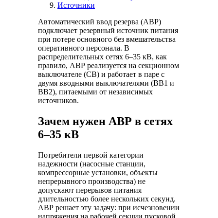
Источники
Автоматический ввод резерва (АВР)
подключает резервный источник питания
при потере основного без вмешательства
оперативного персонала. В
распределительных сетях 6–35 кВ, как
правило, АВР реализуется на секционном
выключателе (СВ) и работает в паре с
двумя вводными выключателями (ВВ1 и
ВВ2), питаемыми от независимых
источников.
Зачем нужен АВР в сетях
6–35 кВ
Потребители первой категории
надежности (насосные станции,
компрессорные установки, объекты
непрерывного производства) не
допускают перерывов питания
длительностью более нескольких секунд.
АВР решает эту задачу: при исчезновении
напряжения на рабочей секции пусковой