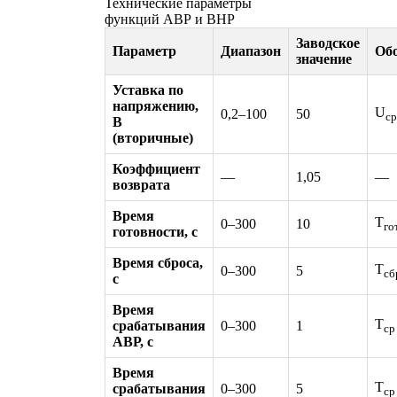
Технические параметры
функций АВР и ВНР
Заводское
Параметр
Диапазон
Обо
значение
Уставка по
напряжению,
U
0,2–100
50
ср
В
(вторичные)
Коэффициент
—
1,05
—
возврата
Время
T
0–300
10
го
готовности, с
Время сброса,
T
0–300
5
сб
с
Время
T
срабатывания
0–300
1
ср
АВР, с
Время
T
срабатывания
0–300
5
ср