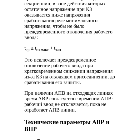
секции шин, в зоне действия которых
остаточное напряжение при КЗ
оказывается ниже напряжения
срабатывания реле минимального
напряжения, чтобы не было
преждевременного отключения рабочего
ввода:
t
≥ t
+ t
ср
сз.макс
зап
Это исключает преждевременное
отключение рабочего ввода при
кратковременном снижении напряжения
из-за КЗ на отходящем присоединении, до
срабатывания его защиты.
При наличии АПВ на отходящих линиях
время АВР согласуется с временем АПВ:
рабочий ввод не отключается, пока не
отработает АПВ линии.
Технические параметры АВР и
ВНР