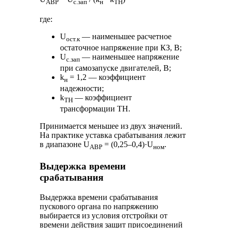
АВР
с.зап
н
ТН
где:
U
— наименьшее расчетное
ост.к
остаточное напряжение при КЗ, В;
U
— наименьшее напряжение
с.зап
при самозапуске двигателей, В;
k
= 1,2 — коэффициент
н
надежности;
k
— коэффициент
ТН
трансформации ТН.
Принимается меньшее из двух значений.
На практике уставка срабатывания лежит
в диапазоне U
= (0,25–0,4)·U
.
АВР
ном
Выдержка времени
срабатывания
Выдержка времени срабатывания
пускового органа по напряжению
выбирается из условия отстройки от
времени действия защит присоединений