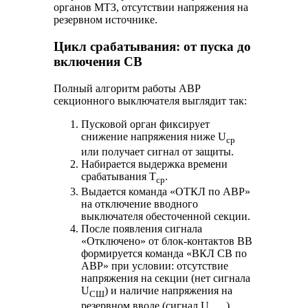
органов МТЗ, отсутствии напряжения на
резервном источнике.
Цикл срабатывания: от пуска до
включения СВ
Полный алгоритм работы АВР
секционного выключателя выглядит так:
Пусковой орган фиксирует
снижение напряжения ниже U
ср
или получает сигнал от защиты.
Набирается выдержка времени
срабатывания T
.
ср
Выдается команда «ОТКЛ по АВР»
на отключение вводного
выключателя обесточенной секции.
После появления сигнала
«Отключено» от блок-контактов ВВ
формируется команда «ВКЛ СВ по
АВР» при условии: отсутствие
напряжения на секции (нет сигнала
U
) и наличие напряжения на
СШ
резервном вводе (сигнал U
).