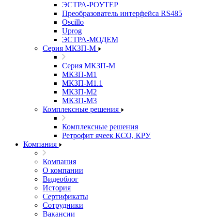
ЭСТРА-РОУТЕР
Преобразователь интерфейса RS485
Oscillo
Uprog
ЭСТРА-МОДЕМ
Серия МКЗП-М
Серия МКЗП-М
МКЗП-М1
МКЗП-М1.1
МКЗП-М2
МКЗП-М3
Комплексные решения
Комплексные решения
Ретрофит ячеек КСО, КРУ
Компания
Компания
О компании
Видеоблог
История
Сертификаты
Сотрудники
Вакансии