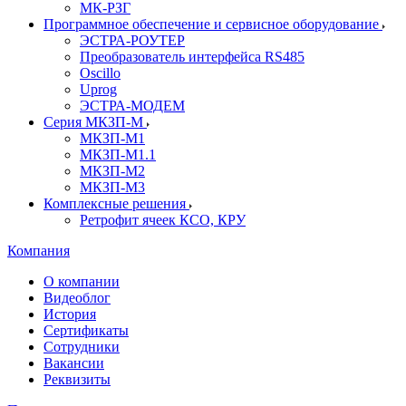
МК-РЗГ
Программное обеспечение и сервисное оборудование
ЭСТРА-РОУТЕР
Преобразователь интерфейса RS485
Oscillo
Uprog
ЭСТРА-МОДЕМ
Серия МКЗП-М
МКЗП-М1
МКЗП-М1.1
МКЗП-М2
МКЗП-М3
Комплексные решения
Ретрофит ячеек КСО, КРУ
Компания
О компании
Видеоблог
История
Сертификаты
Сотрудники
Вакансии
Реквизиты