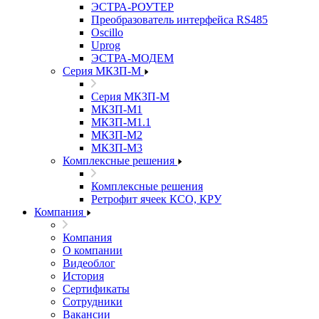
ЭСТРА-РОУТЕР
Преобразователь интерфейса RS485
Oscillo
Uprog
ЭСТРА-МОДЕМ
Серия МКЗП-М
Серия МКЗП-М
МКЗП-М1
МКЗП-М1.1
МКЗП-М2
МКЗП-М3
Комплексные решения
Комплексные решения
Ретрофит ячеек КСО, КРУ
Компания
Компания
О компании
Видеоблог
История
Сертификаты
Сотрудники
Вакансии