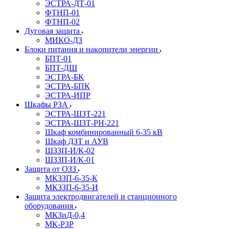
ЭСТРА-ДТ-01
ФТНП-01
ФТНП-02
Дуговая защита
МИКО-ДЗ
Блоĸи питания и наĸопители энергии
БПТ-01
БПТ-ДШ
ЭСТРА-БК
ЭСТРА-БПК
ЭСТРА-ИПР
Шкафы РЗА
ЭСТРА-ШЗТ-221
ЭСТРА-ШЗТ-РН-221
Шкаф комбинированный 6-35 кВ
Шкаф ДЗТ и АУВ
ШЗЗП-И/К-02
ШЗЗП-И/К-01
Защита от ОЗЗ
МКЗЗП-6-35-К
МКЗЗП-6-35-И
Защита элеĸтродвигателей и станционного
оборудования
МКЗиД-0,4
МК-РЗР