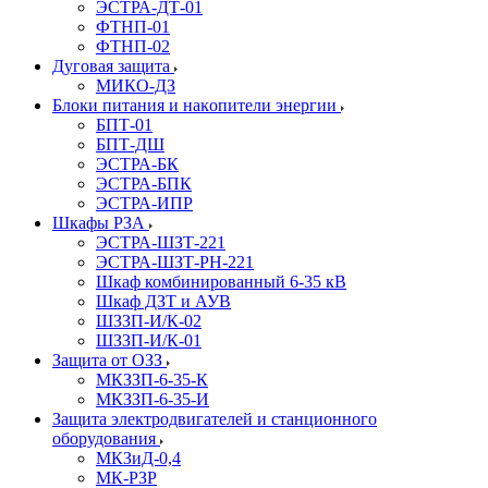
ЭСТРА-ДТ-01
ФТНП-01
ФТНП-02
Дуговая защита
МИКО-ДЗ
Блоĸи питания и наĸопители энергии
БПТ-01
БПТ-ДШ
ЭСТРА-БК
ЭСТРА-БПК
ЭСТРА-ИПР
Шкафы РЗА
ЭСТРА-ШЗТ-221
ЭСТРА-ШЗТ-РН-221
Шкаф комбинированный 6-35 кВ
Шкаф ДЗТ и АУВ
ШЗЗП-И/К-02
ШЗЗП-И/К-01
Защита от ОЗЗ
МКЗЗП-6-35-К
МКЗЗП-6-35-И
Защита элеĸтродвигателей и станционного
оборудования
МКЗиД-0,4
МК-РЗР