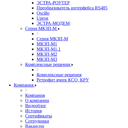
ЭСТРА-РОУТЕР
Преобразователь интерфейса RS485
Oscillo
Uprog
ЭСТРА-МОДЕМ
Серия МКЗП-М
Серия МКЗП-М
МКЗП-М1
МКЗП-М1.1
МКЗП-М2
МКЗП-М3
Комплексные решения
Комплексные решения
Ретрофит ячеек КСО, КРУ
Компания
Компания
О компании
Видеоблог
История
Сертификаты
Сотрудники
Вакансии