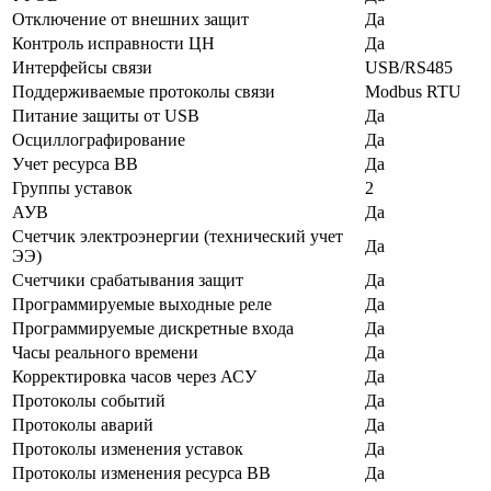
Отключение от внешних защит
Да
Контроль исправности ЦН
Да
Интерфейсы связи
USB/RS485
Поддерживаемые протоколы связи
Modbus RTU
Питание защиты от USB
Да
Осциллографирование
Да
Учет ресурса ВВ
Да
Группы уставок
2
АУВ
Да
Счетчик электроэнергии (технический учет
Да
ЭЭ)
Счетчики срабатывания защит
Да
Программируемые выходные реле
Да
Программируемые дискретные входа
Да
Часы реального времени
Да
Корректировка часов через АСУ
Да
Протоколы событий
Да
Протоколы аварий
Да
Протоколы изменения уставок
Да
Протоколы изменения ресурса ВВ
Да