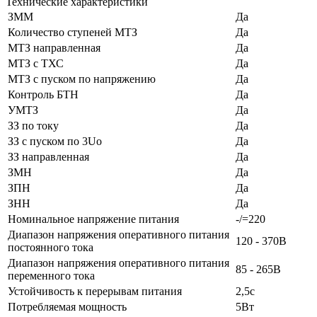
Технические характеристики
ЗММ
Да
Количество ступеней МТЗ
Да
МТЗ направленная
Да
МТЗ с ТХС
Да
МТЗ с пуском по напряжению
Да
Контроль БТН
Да
УМТЗ
Да
ЗЗ по току
Да
ЗЗ с пуском по 3Uo
Да
ЗЗ направленная
Да
ЗМН
Да
ЗПН
Да
ЗНН
Да
Номинальное напряжение питания
-/=220
Диапазон напряжения оперативного питания
120 - 370В
постоянного тока
Диапазон напряжения оперативного питания
85 - 265В
переменного тока
Устойчивость к перерывам питания
2,5с
Потребляемая мощность
5Вт