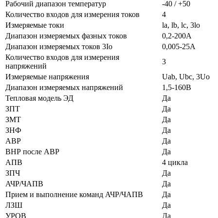
Рабочий диапазон температур
-40 / +50
Количество входов для измерения токов
4
Измеряемые токи
la, lb, lc, 3lo
Диапазон измеряемых фазных токов
0,2-200A
Диапазон измеряемых токов 3Io
0,005-25A
Количество входов для измерения
3
напряжений
Измеряемые напряжения
Uab, Ubc, 3Uo
Диапазон измеряемых напряжений
1,5-160B
Тепловая модель ЭД
Да
ЗПТ
Да
ЗМТ
Да
ЗНФ
Да
АВР
Да
ВНР после АВР
Да
АПВ
4 цикла
ЗПЧ
Да
АЧР/ЧАПВ
Да
Прием и выполнение команд АЧР/ЧАПВ
Да
ЛЗШ
Да
УРОВ
Да