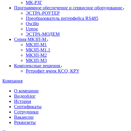
МК-РЗГ
Программное обеспечение и сервисное оборудование
ЭСТРА-РОУТЕР
Преобразователь интерфейса RS485
Oscillo
Uprog
ЭСТРА-МОДЕМ
Серия МКЗП-М
МКЗП-М1
МКЗП-М1.1
МКЗП-М2
МКЗП-М3
Комплексные решения
Ретрофит ячеек КСО, КРУ
Компания
О компании
Видеоблог
История
Сертификаты
Сотрудники
Вакансии
Реквизиты