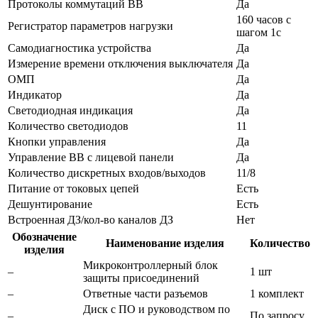
Протоколы коммутаций ВВ
Да
160 часов с
Регистратор параметров нагрузки
шагом 1с
Самодиагностика устройства
Да
Измерение времени отключения выключателя
Да
ОМП
Да
Индикатор
Да
Светодиодная индикация
Да
Количество светодиодов
11
Кнопки управления
Да
Управление ВВ с лицевой панели
Да
Количество дискретных входов/выходов
11/8
Питание от токовых цепей
Есть
Дешунтирование
Есть
Встроенная ДЗ/кол-во каналов ДЗ
Нет
Обозначение
Наименование изделия
Количество
изделия
Микроконтроллерный блок
–
1 шт
защиты присоединений
–
Ответные части разъемов
1 комплект
Диск с ПО и руководством по
–
По запросу