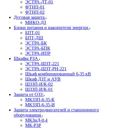
ЭСТРА-ДТ-01
ФТНП-01
ФТНП-02
Дуговая защита
МИКО-ДЗ
Блоĸи питания и наĸопители энергии
БПТ-01
БПТ-ДШ
ЭСТРА-БК
ЭСТРА-БПК
ЭСТРА-ИПР
Шкафы РЗА
ЭСТРА-ШЗТ-221
ЭСТРА-ШЗТ-РН-221
Шкаф комбинированный 6-35 кВ
Шкаф ДЗТ и АУВ
ШЗЗП-И/К-02
ШЗЗП-И/К-01
Защита от ОЗЗ
МКЗЗП-6-35-К
МКЗЗП-6-35-И
Защита элеĸтродвигателей и станционного
оборудования
МКЗиД-0,4
МК-РЗР