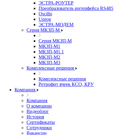
ЭСТРА-РОУТЕР
Преобразователь интерфейса RS485
Oscillo
Uprog
ЭСТРА-МОДЕМ
Серия МКЗП-М
Серия МКЗП-М
МКЗП-М1
МКЗП-М1.1
МКЗП-М2
МКЗП-М3
Комплексные решения
Комплексные решения
Ретрофит ячеек КСО, КРУ
Компания
Компания
О компании
Видеоблог
История
Сертификаты
Сотрудники
Вакансии