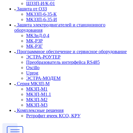
ШЗЗП-И/К-01
Защита от ОЗЗ
МКЗЗП-6-35-К
МКЗЗП-6-35-И
Защита элеĸтродвигателей и станционного
оборудования
МКЗиД-0,4
МК-РЗР
МК-РЗГ
Программное обеспечение и сервисное оборудование
ЭСТРА-РОУТЕР
Преобразователь интерфейса RS485
Oscillo
Uprog
ЭСТРА-МОДЕМ
Серия МКЗП-М
МКЗП-М1
МКЗП-М1.1
МКЗП-М2
МКЗП-М3
Комплексные решения
Ретрофит ячеек КСО, КРУ