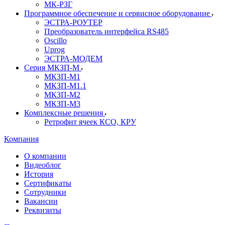
МК-РЗГ
Программное обеспечение и сервисное оборудование
ЭСТРА-РОУТЕР
Преобразователь интерфейса RS485
Oscillo
Uprog
ЭСТРА-МОДЕМ
Серия МКЗП-М
МКЗП-М1
МКЗП-М1.1
МКЗП-М2
МКЗП-М3
Комплексные решения
Ретрофит ячеек КСО, КРУ
Компания
О компании
Видеоблог
История
Сертификаты
Сотрудники
Вакансии
Реквизиты