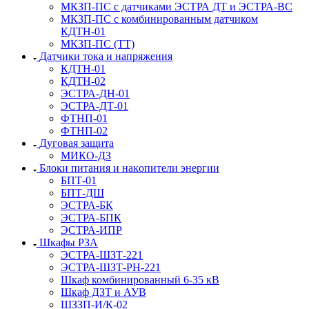
МКЗП-ПС с датчиками ЭСТРА ДТ и ЭСТРА-ВС
МКЗП-ПС с комбинированным датчиком
КДТН-01
МКЗП-ПС (ТТ)
Датчики тока и напряжения
КДТН-01
КДТН-02
ЭСТРА-ДН-01
ЭСТРА-ДТ-01
ФТНП-01
ФТНП-02
Дуговая защита
МИКО-ДЗ
Блоĸи питания и наĸопители энергии
БПТ-01
БПТ-ДШ
ЭСТРА-БК
ЭСТРА-БПК
ЭСТРА-ИПР
Шкафы РЗА
ЭСТРА-ШЗТ-221
ЭСТРА-ШЗТ-РН-221
Шкаф комбинированный 6-35 кВ
Шкаф ДЗТ и АУВ
ШЗЗП-И/К-02