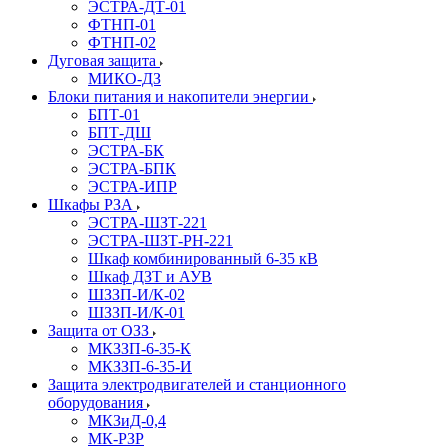
ЭСТРА-ДТ-01
ФТНП-01
ФТНП-02
Дуговая защита
МИКО-ДЗ
Блоĸи питания и наĸопители энергии
БПТ-01
БПТ-ДШ
ЭСТРА-БК
ЭСТРА-БПК
ЭСТРА-ИПР
Шкафы РЗА
ЭСТРА-ШЗТ-221
ЭСТРА-ШЗТ-РН-221
Шкаф комбинированный 6-35 кВ
Шкаф ДЗТ и АУВ
ШЗЗП-И/К-02
ШЗЗП-И/К-01
Защита от ОЗЗ
МКЗЗП-6-35-К
МКЗЗП-6-35-И
Защита элеĸтродвигателей и станционного
оборудования
МКЗиД-0,4
МК-РЗР