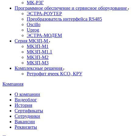
МК-РЗГ
Программное обеспечение и сервисное оборудование
ЭСТРА-РОУТЕР
Преобразователь интерфейса RS485
Oscillo
Uprog
ЭСТРА-МОДЕМ
Серия МКЗП-М
МКЗП-М1
МКЗП-М1.1
МКЗП-М2
МКЗП-М3
Комплексные решения
Ретрофит ячеек КСО, КРУ
Компания
О компании
Видеоблог
История
Сертификаты
Сотрудники
Вакансии
Реквизиты