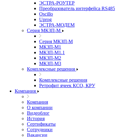
ЭСТРА-РОУТЕР
Преобразователь интерфейса RS485
Oscillo
Uprog
ЭСТРА-МОДЕМ
Серия МКЗП-М
Серия МКЗП-М
МКЗП-М1
МКЗП-М1.1
МКЗП-М2
МКЗП-М3
Комплексные решения
Комплексные решения
Ретрофит ячеек КСО, КРУ
Компания
Компания
О компании
Видеоблог
История
Сертификаты
Сотрудники
Вакансии