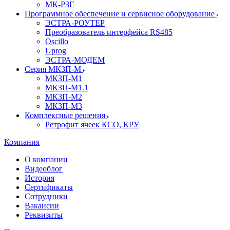
МК-РЗГ
Программное обеспечение и сервисное оборудование
ЭСТРА-РОУТЕР
Преобразователь интерфейса RS485
Oscillo
Uprog
ЭСТРА-МОДЕМ
Серия МКЗП-М
МКЗП-М1
МКЗП-М1.1
МКЗП-М2
МКЗП-М3
Комплексные решения
Ретрофит ячеек КСО, КРУ
Компания
О компании
Видеоблог
История
Сертификаты
Сотрудники
Вакансии
Реквизиты