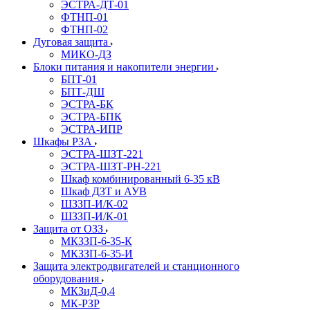
ЭСТРА-ДТ-01
ФТНП-01
ФТНП-02
Дуговая защита
МИКО-ДЗ
Блоĸи питания и наĸопители энергии
БПТ-01
БПТ-ДШ
ЭСТРА-БК
ЭСТРА-БПК
ЭСТРА-ИПР
Шкафы РЗА
ЭСТРА-ШЗТ-221
ЭСТРА-ШЗТ-РН-221
Шкаф комбинированный 6-35 кВ
Шкаф ДЗТ и АУВ
ШЗЗП-И/К-02
ШЗЗП-И/К-01
Защита от ОЗЗ
МКЗЗП-6-35-К
МКЗЗП-6-35-И
Защита элеĸтродвигателей и станционного
оборудования
МКЗиД-0,4
МК-РЗР