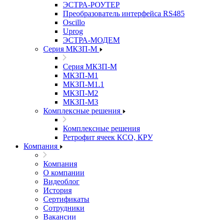
ЭСТРА-РОУТЕР
Преобразователь интерфейса RS485
Oscillo
Uprog
ЭСТРА-МОДЕМ
Серия МКЗП-М
Серия МКЗП-М
МКЗП-М1
МКЗП-М1.1
МКЗП-М2
МКЗП-М3
Комплексные решения
Комплексные решения
Ретрофит ячеек КСО, КРУ
Компания
Компания
О компании
Видеоблог
История
Сертификаты
Сотрудники
Вакансии