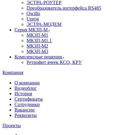
ЭСТРА-РОУТЕР
Преобразователь интерфейса RS485
Oscillo
Uprog
ЭСТРА-МОДЕМ
Серия МКЗП-М
МКЗП-М1
МКЗП-М1.1
МКЗП-М2
МКЗП-М3
Комплексные решения
Ретрофит ячеек КСО, КРУ
Компания
О компании
Видеоблог
История
Сертификаты
Сотрудники
Вакансии
Реквизиты
Проекты