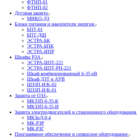
ФТНП-01
ФТНП-02
Дуговая защита
МИКО-ДЗ
Блоĸи питания и наĸопители энергии
БПТ-01
БПТ-ДШ
ЭСТРА-БК
ЭСТРА-БПК
ЭСТРА-ИПР
Шкафы РЗА
ЭСТРА-ШЗТ-221
ЭСТРА-ШЗТ-РН-221
Шкаф комбинированный 6-35 кВ
Шкаф ДЗТ и АУВ
ШЗЗП-И/К-02
ШЗЗП-И/К-01
Защита от ОЗЗ
МКЗЗП-6-35-К
МКЗЗП-6-35-И
Защита элеĸтродвигателей и станционного оборудовани
МКЗиД-0,4
МК-РЗР
МК-РЗГ
Программное обеспечение и сервисное оборудование