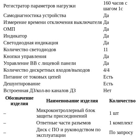
160 часов с
Регистратор параметров нагрузки
шагом 1с
Самодиагностика устройства
Да
Измерение времени отключения выключателя
Да
ОМП
Да
Индикатор
Да
Светодиодная индикация
Да
Количество светодиодов
11
Кнопки управления
Да
Управление ВВ с лицевой панели
Да
Количество дискретных входов/выходов
4/4
Питание от токовых цепей
Есть
Дешунтирование
Есть
Встроенная ДЗ/кол-во каналов ДЗ
Нет
Обозначение
Наименование изделия
Количество
изделия
Микроконтроллерный блок
–
1 шт
защиты присоединений
–
Ответные части разъемов
1 комплект
Диск с ПО и руководством по
–
По запросу
эксплуатации