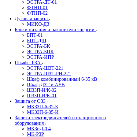
ЭСТРА-ДТ-01
ФТНП-01
ФТНП-02
Дуговая защита
МИКО-ДЗ
Блоĸи питания и наĸопители энергии
БПТ-01
БПТ-ДШ
ЭСТРА-БК
ЭСТРА-БПК
ЭСТРА-ИПР
Шкафы РЗА
ЭСТРА-ШЗТ-221
ЭСТРА-ШЗТ-РН-221
Шкаф комбинированный 6-35 кВ
Шкаф ДЗТ и АУВ
ШЗЗП-И/К-02
ШЗЗП-И/К-01
Защита от ОЗЗ
МКЗЗП-6-35-К
МКЗЗП-6-35-И
Защита элеĸтродвигателей и станционного
оборудования
МКЗиД-0,4
МК-РЗР