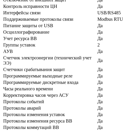
Контроль исправности ЦН
Да
Интерфейсы связи
USB/RS485
Поддерживаемые протоколы связи
Modbus RTU
Питание защиты от USB
Да
Осциллографирование
Да
Учет ресурса ВВ
Да
Группы уставок
2
АУВ
Да
Счетчик электроэнергии (технический учет
Да
ЭЭ)
Счетчики срабатывания защит
Да
Программируемые выходные реле
Да
Программируемые дискретные входа
Да
Часы реального времени
Да
Корректировка часов через АСУ
Да
Протоколы событий
Да
Протоколы аварий
Да
Протоколы изменения уставок
Да
Протоколы изменения ресурса ВВ
Да
Протоколы коммутаций ВВ
Да