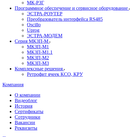
МК-РЗГ
Программное обеспечение и сервисное оборудование
ЭСТРА-РОУТЕР
Преобразователь интерфейса RS485
Oscillo
Uprog
ЭСТРА-МОДЕМ
Серия МКЗП-М
МКЗП-М1
МКЗП-М1.1
МКЗП-М2
МКЗП-М3
Комплексные решения
Ретрофит ячеек КСО, КРУ
Компания
О компании
Видеоблог
История
Сертификаты
Сотрудники
Вакансии
Реквизиты