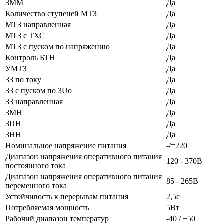
ЗММ
Да
Количество ступеней МТЗ
Да
МТЗ направленная
Да
МТЗ с ТХС
Да
МТЗ с пуском по напряжению
Да
Контроль БТН
Да
УМТЗ
Да
ЗЗ по току
Да
ЗЗ с пуском по 3Uo
Да
ЗЗ направленная
Да
ЗМН
Да
ЗПН
Да
ЗНН
Да
Номинальное напряжение питания
-/=220
Диапазон напряжения оперативного питания
120 - 370В
постоянного тока
Диапазон напряжения оперативного питания
85 - 265В
переменного тока
Устойчивость к перерывам питания
2,5с
Потребляемая мощность
5Вт
Рабочий диапазон температур
-40 / +50