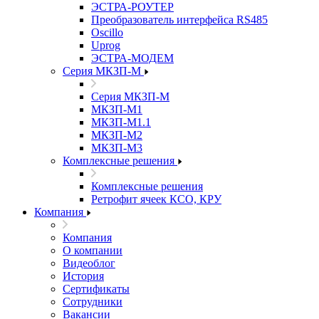
ЭСТРА-РОУТЕР
Преобразователь интерфейса RS485
Oscillo
Uprog
ЭСТРА-МОДЕМ
Серия МКЗП-М
Серия МКЗП-М
МКЗП-М1
МКЗП-М1.1
МКЗП-М2
МКЗП-М3
Комплексные решения
Комплексные решения
Ретрофит ячеек КСО, КРУ
Компания
Компания
О компании
Видеоблог
История
Сертификаты
Сотрудники
Вакансии