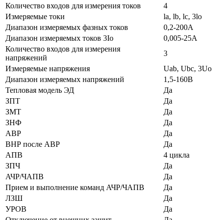
Количество входов для измерения токов
4
Измеряемые токи
la, lb, lc, 3lo
Диапазон измеряемых фазных токов
0,2-200A
Диапазон измеряемых токов 3Io
0,005-25A
Количество входов для измерения
3
напряжений
Измеряемые напряжения
Uab, Ubc, 3Uo
Диапазон измеряемых напряжений
1,5-160B
Тепловая модель ЭД
Да
ЗПТ
Да
ЗМТ
Да
ЗНФ
Да
АВР
Да
ВНР после АВР
Да
АПВ
4 цикла
ЗПЧ
Да
АЧР/ЧАПВ
Да
Прием и выполнение команд АЧР/ЧАПВ
Да
ЛЗШ
Да
УРОВ
Да
Отключение от внешних защит
Да