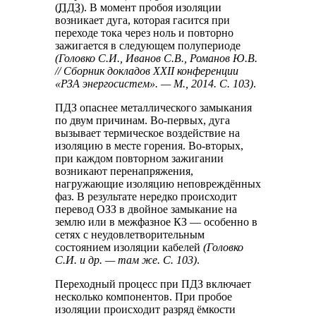
(
ПДЗ
). В момент пробоя изоляции
возникает дуга, которая гасится при
переходе тока через ноль и повторно
зажигается в следующем полупериоде
(Головко С.И., Иванов С.В., Романов Ю.В.
// Сборник докладов XXII конференции
«РЗА энергосистем». — М., 2014. С. 103)
.
ПДЗ опаснее металлического замыкания
по двум причинам. Во-первых, дуга
вызывает термическое воздействие на
изоляцию в месте горения. Во-вторых,
при каждом повторном зажигании
возникают перенапряжения,
нагружающие изоляцию неповреждённых
фаз. В результате нередко происходит
перевод ОЗЗ в двойное замыкание на
землю или в межфазное КЗ — особенно в
сетях с неудовлетворительным
состоянием изоляции кабелей
(Головко
С.И. и др. — там же. С. 103)
.
Переходный процесс при ПДЗ включает
несколько компонентов. При пробое
изоляции происходит разряд ёмкости