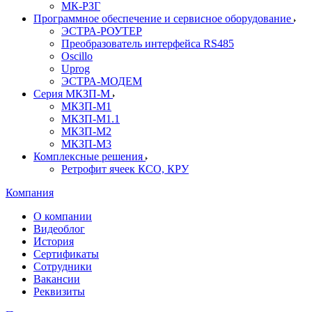
МК-РЗГ
Программное обеспечение и сервисное оборудование
ЭСТРА-РОУТЕР
Преобразователь интерфейса RS485
Oscillo
Uprog
ЭСТРА-МОДЕМ
Серия МКЗП-М
МКЗП-М1
МКЗП-М1.1
МКЗП-М2
МКЗП-М3
Комплексные решения
Ретрофит ячеек КСО, КРУ
Компания
О компании
Видеоблог
История
Сертификаты
Сотрудники
Вакансии
Реквизиты