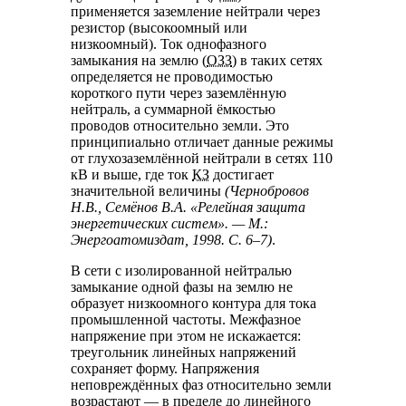
применяется заземление нейтрали через
резистор (высокоомный или
низкоомный). Ток однофазного
замыкания на землю (
ОЗЗ
) в таких сетях
определяется не проводимостью
короткого пути через заземлённую
нейтраль, а суммарной ёмкостью
проводов относительно земли. Это
принципиально отличает данные режимы
от глухозаземлённой нейтрали в сетях 110
кВ и выше, где ток
КЗ
достигает
значительной величины
(Чернобровов
Н.В., Семёнов В.А. «Релейная защита
энергетических систем». — М.:
Энергоатомиздат, 1998. С. 6–7)
.
В сети с изолированной нейтралью
замыкание одной фазы на землю не
образует низкоомного контура для тока
промышленной частоты. Межфазное
напряжение при этом не искажается:
треугольник линейных напряжений
сохраняет форму. Напряжения
неповреждённых фаз относительно земли
возрастают — в пределе до линейного