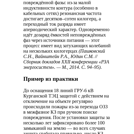
повреждённой фазы: из-за малой
индуктивности контура (особенно в
кабельных сетях) резонансная частота
достигает десятков–сотен килогерц, а
переходный ток разряда имеет
апериодический характер. Одновременно
идёт дозаряд ёмкостей неповреждённых
фаз через источники питания — этот
процесс имеет вид затухающих колебаний
на нескольких килогерцах
(Пашковский
С.Н., Вайнштейн Р.А., Юдин С.М. //
Сборник докладов XXII конференции «РЗА
энергосистем». — М., 2014. С. 94–95)
.
Пример из практики
До оснащения 18 линий ГРУ-6 кВ
Курганской ТЭЦ защитой с действием на
отключение на объекте регулярно
происходили пожары из-за перехода ОЗЗ
в межфазное КЗ при ручном поиске
повреждения. После установки защиты за
несколько лет зафиксировано более 100
замыканий на землю — во всех случаях
защита сработала правильно, число КЗ