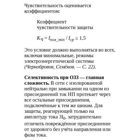
Чувствительность оценивается
коэффициентом:
Коэффициент
чувствительности защиты
К
=
I
/
I
≥ 1,5
Ч
пов_min
ср
Это условие должно выполняться во всех,
включая минимальные, режимы
электроэнергетической системы
(Чернобровов, Семёнов. — С. 22)
.
Селективность при ОЗЗ — главная
сложность.
В сети с изолированной
нейтралью при замыкании на одном из
присоединений ток НП протекает через
все остальные присоединения,
подключённые к тем же шинам. Для
защиты, реагирующей только на
амплитуду тока 3I
, затруднительно
0
отличить повреждённое присоединение
от здорового без учёта направления или
фазы тока.