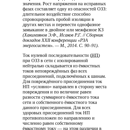
значения. Рост напряжения на исправных
фазах составляет одну из опасностей ОЗЗ:
длительное воздействие способно
спровоцировать пробой изоляции в
других местах и перевести однофазное
замыкание в двойное или межфазное КЗ
(Хакимзянов Э.Ф., Исаков Р.Г. // Сборник
докладов XXII конференции «РЗА
энергосистем». — М., 2014. С. 90–91)
.
Ток нулевой последовательности (
НП
)
при ОЗЗ в сети с изолированной
нейтралью складывается из ёмкостных
токов неповреждённых фаз всех
присоединений, подключённых к шинам.
Для повреждённого присоединения ток
НП «условно» направлен в сторону места
повреждения и по величине равен
разности суммарного ёмкостного тока
сети и собственного ёмкостного тока
данного присоединения. Для всех
здоровых присоединений ток НП
противоположен по направлению и
численно равен собственному
ёмкостному току — на этом различии в