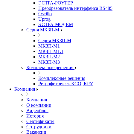
ЭСТРА-РОУТЕР
Преобразователь интерфейса RS485
Oscillo
Uprog
ЭСТРА-МОДЕМ
Серия МКЗП-М
Серия МКЗП-М
МКЗП-М1
МКЗП-М1.1
МКЗП-М2
МКЗП-М3
Комплексные решения
Комплексные решения
Ретрофит ячеек КСО, КРУ
Компания
Компания
О компании
Видеоблог
История
Сертификаты
Сотрудники
Вакансии