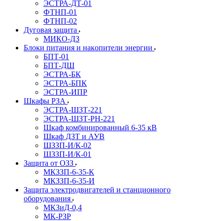
ЭСТРА-ДТ-01
ФТНП-01
ФТНП-02
Дуговая защита
МИКО-ДЗ
Блоĸи питания и наĸопители энергии
БПТ-01
БПТ-ДШ
ЭСТРА-БК
ЭСТРА-БПК
ЭСТРА-ИПР
Шкафы РЗА
ЭСТРА-ШЗТ-221
ЭСТРА-ШЗТ-РН-221
Шкаф комбинированный 6-35 кВ
Шкаф ДЗТ и АУВ
ШЗЗП-И/К-02
ШЗЗП-И/К-01
Защита от ОЗЗ
МКЗЗП-6-35-К
МКЗЗП-6-35-И
Защита элеĸтродвигателей и станционного
оборудования
МКЗиД-0,4
МК-РЗР