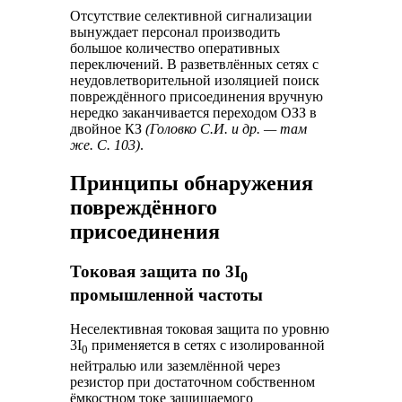
Отсутствие селективной сигнализации
вынуждает персонал производить
большое количество оперативных
переключений. В разветвлённых сетях с
неудовлетворительной изоляцией поиск
повреждённого присоединения вручную
нередко заканчивается переходом ОЗЗ в
двойное КЗ
(Головко С.И. и др. — там
же. С. 103)
.
Принципы обнаружения
повреждённого
присоединения
Токовая защита по 3I
0
промышленной частоты
Неселективная токовая защита по уровню
3I
применяется в сетях с изолированной
0
нейтралью или заземлённой через
резистор при достаточном собственном
ёмкостном токе защищаемого