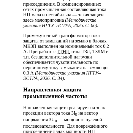
присоединения. В компенсированных
сетях промышленная составляющая тока
НП мала и нестабильна — такая защита
здесь малопригодна
(Методические
указания НГТУ–ЭСТРА, 2026. С. 66)
.
Промежуточный трансформатор тока
защиты от замыканий на землю в блоках
МКЗП выполнен на номинальный ток 0,2
А. При работе с
ТТНП
типа ТЗЛ, ТЗЛМ и
т.п. без дополнительной нагрузки
обеспечивается чувствительность по
первичному току замыкания на землю до
0,3 А
(Методические указания НГТУ–
ЭСТРА, 2026. С. 34)
.
Направленная защита
промышленной частоты
Направленная защита реагирует на знак
проекции вектора тока 3I
на вектор
0
напряжения 3U
— мощность нулевой
0
последовательности. Для повреждённого
присоединения знак мощности НП