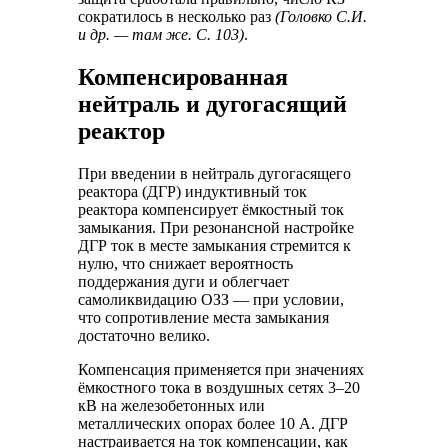
сократилось в несколько раз
(Головко С.И.
и др. — там же. С. 103)
.
Компенсированная
нейтраль и дугогасящий
реактор
При введении в нейтраль дугогасящего
реактора (ДГР) индуктивный ток
реактора компенсирует ёмкостный ток
замыкания. При резонансной настройке
ДГР ток в месте замыкания стремится к
нулю, что снижает вероятность
поддержания дуги и облегчает
самоликвидацию ОЗЗ — при условии,
что сопротивление места замыкания
достаточно велико.
Компенсация применяется при значениях
ёмкостного тока в воздушных сетях 3–20
кВ на железобетонных или
металлических опорах более 10 А. ДГР
настраивается на ток компенсации, как