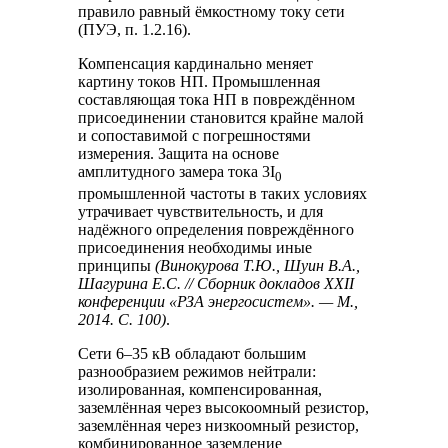
правило равный ёмкостному току сети
(ПУЭ, п. 1.2.16).
Компенсация кардинально меняет
картину токов НП. Промышленная
составляющая тока НП в повреждённом
присоединении становится крайне малой
и сопоставимой с погрешностями
измерения. Защита на основе
амплитудного замера тока 3I
0
промышленной частоты в таких условиях
утрачивает чувствительность, и для
надёжного определения повреждённого
присоединения необходимы иные
принципы
(Винокурова Т.Ю., Шуин В.А.,
Шагурина Е.С. // Сборник докладов XXII
конференции «РЗА энергосистем». — М.,
2014. С. 100)
.
Сети 6–35 кВ обладают большим
разнообразием режимов нейтрали:
изолированная, компенсированная,
заземлённая через высокоомный резистор,
заземлённая через низкоомный резистор,
комбинированное заземление