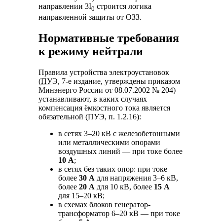
направлении 3I
строится логика
0
направленной защиты от ОЗЗ.
Нормативные требования
к режиму нейтрали
Правила устройства электроустановок
(
ПУЭ
, 7-е издание, утверждены приказом
Минэнерго России от 08.07.2002 № 204)
устанавливают, в каких случаях
компенсация ёмкостного тока является
обязательной (ПУЭ, п. 1.2.16):
в сетях 3–20 кВ с железобетонными
или металлическими опорами
воздушных линий — при токе более
10 А
;
в сетях без таких опор: при токе
более
30 А
для напряжения 3–6 кВ,
более
20 А
для 10 кВ, более
15 А
для 15–20 кВ;
в схемах блоков генератор-
трансформатор 6–20 кВ — при токе