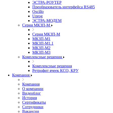
ЭСТРА-РОУТЕР
Преобразователь интерфейса RS485
Oscillo
Uprog
ЭСТРА-МОДЕМ
Серия МКЗП-М
Серия МКЗП-М
МКЗП-М1
МКЗП-М1.1
МКЗП-М2
МКЗП-М3
Комплексные решения
Комплексные решения
Ретрофит ячеек КСО, КРУ
Компания
Компания
О компании
Видеоблог
История
Сертификаты
Сотрудники
Вакансии