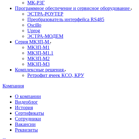
МК-РЗГ
Программное обеспечение и сервисное оборудование
ЭСТРА-РОУТЕР
Преобразователь интерфейса RS485
Oscillo
Uprog
ЭСТРА-МОДЕМ
Серия МКЗП-М
МКЗП-М1
МКЗП-М1.1
МКЗП-М2
МКЗП-М3
Комплексные решения
Ретрофит ячеек КСО, КРУ
Компания
О компании
Видеоблог
История
Сертификаты
Сотрудники
Вакансии
Реквизиты