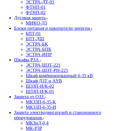
ЭСТРА-ДТ-01
ФТНП-01
ФТНП-02
Дуговая защита
МИКО-ДЗ
Блоĸи питания и наĸопители энергии
БПТ-01
БПТ-ДШ
ЭСТРА-БК
ЭСТРА-БПК
ЭСТРА-ИПР
Шкафы РЗА
ЭСТРА-ШЗТ-221
ЭСТРА-ШЗТ-РН-221
Шкаф комбинированный 6-35 кВ
Шкаф ДЗТ и АУВ
ШЗЗП-И/К-02
ШЗЗП-И/К-01
Защита от ОЗЗ
МКЗЗП-6-35-К
МКЗЗП-6-35-И
Защита элеĸтродвигателей и станционного
оборудования
МКЗиД-0,4
МК-РЗР