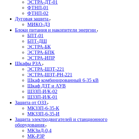
ЭСТРА-ДТ-01
ФТНП-01
ФТНП-02
Дуговая защита
МИКО-ДЗ
Блоĸи питания и наĸопители энергии
БПТ-01
БПТ-ДШ
ЭСТРА-БК
ЭСТРА-БПК
ЭСТРА-ИПР
Шкафы РЗА
ЭСТРА-ШЗТ-221
ЭСТРА-ШЗТ-РН-221
Шкаф комбинированный 6-35 кВ
Шкаф ДЗТ и АУВ
ШЗЗП-И/К-02
ШЗЗП-И/К-01
Защита от ОЗЗ
МКЗЗП-6-35-К
МКЗЗП-6-35-И
Защита элеĸтродвигателей и станционного
оборудования
МКЗиД-0,4
МК-РЗР