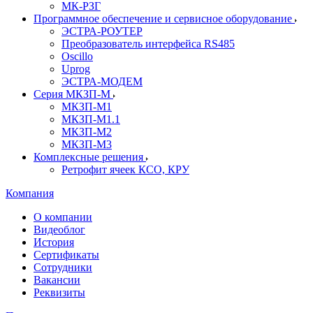
МК-РЗГ
Программное обеспечение и сервисное оборудование
ЭСТРА-РОУТЕР
Преобразователь интерфейса RS485
Oscillo
Uprog
ЭСТРА-МОДЕМ
Серия МКЗП-М
МКЗП-М1
МКЗП-М1.1
МКЗП-М2
МКЗП-М3
Комплексные решения
Ретрофит ячеек КСО, КРУ
Компания
О компании
Видеоблог
История
Сертификаты
Сотрудники
Вакансии
Реквизиты