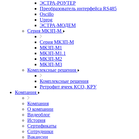
ЭСТРА-РОУТЕР
Преобразователь интерфейса RS485
Oscillo
Uprog
ЭСТРА-МОДЕМ
Серия МКЗП-М
Серия МКЗП-М
МКЗП-М1
МКЗП-М1.1
МКЗП-М2
МКЗП-М3
Комплексные решения
Комплексные решения
Ретрофит ячеек КСО, КРУ
Компания
Компания
О компании
Видеоблог
История
Сертификаты
Сотрудники
Вакансии