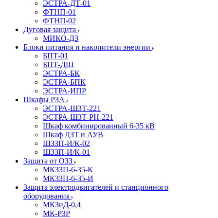
ЭСТРА-ДТ-01
ФТНП-01
ФТНП-02
Дуговая защита
МИКО-ДЗ
Блоĸи питания и наĸопители энергии
БПТ-01
БПТ-ДШ
ЭСТРА-БК
ЭСТРА-БПК
ЭСТРА-ИПР
Шкафы РЗА
ЭСТРА-ШЗТ-221
ЭСТРА-ШЗТ-РН-221
Шкаф комбинированный 6-35 кВ
Шкаф ДЗТ и АУВ
ШЗЗП-И/К-02
ШЗЗП-И/К-01
Защита от ОЗЗ
МКЗЗП-6-35-К
МКЗЗП-6-35-И
Защита элеĸтродвигателей и станционного
оборудования
МКЗиД-0,4
МК-РЗР