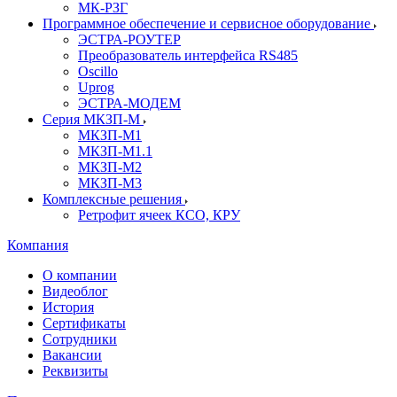
МК-РЗГ
Программное обеспечение и сервисное оборудование
ЭСТРА-РОУТЕР
Преобразователь интерфейса RS485
Oscillo
Uprog
ЭСТРА-МОДЕМ
Серия МКЗП-М
МКЗП-М1
МКЗП-М1.1
МКЗП-М2
МКЗП-М3
Комплексные решения
Ретрофит ячеек КСО, КРУ
Компания
О компании
Видеоблог
История
Сертификаты
Сотрудники
Вакансии
Реквизиты