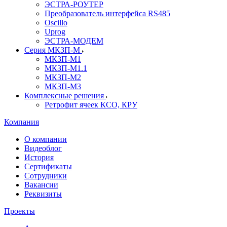
ЭСТРА-РОУТЕР
Преобразователь интерфейса RS485
Oscillo
Uprog
ЭСТРА-МОДЕМ
Серия МКЗП-М
МКЗП-М1
МКЗП-М1.1
МКЗП-М2
МКЗП-М3
Комплексные решения
Ретрофит ячеек КСО, КРУ
Компания
О компании
Видеоблог
История
Сертификаты
Сотрудники
Вакансии
Реквизиты
Проекты