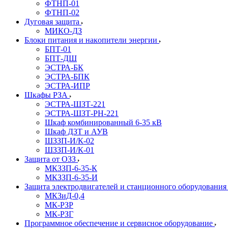
ФТНП-01
ФТНП-02
Дуговая защита
МИКО-ДЗ
Блоĸи питания и наĸопители энергии
БПТ-01
БПТ-ДШ
ЭСТРА-БК
ЭСТРА-БПК
ЭСТРА-ИПР
Шкафы РЗА
ЭСТРА-ШЗТ-221
ЭСТРА-ШЗТ-РН-221
Шкаф комбинированный 6-35 кВ
Шкаф ДЗТ и АУВ
ШЗЗП-И/К-02
ШЗЗП-И/К-01
Защита от ОЗЗ
МКЗЗП-6-35-К
МКЗЗП-6-35-И
Защита элеĸтродвигателей и станционного оборудовани
МКЗиД-0,4
МК-РЗР
МК-РЗГ
Программное обеспечение и сервисное оборудование