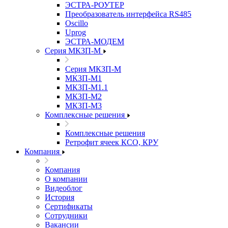
ЭСТРА-РОУТЕР
Преобразователь интерфейса RS485
Oscillo
Uprog
ЭСТРА-МОДЕМ
Серия МКЗП-М
Серия МКЗП-М
МКЗП-М1
МКЗП-М1.1
МКЗП-М2
МКЗП-М3
Комплексные решения
Комплексные решения
Ретрофит ячеек КСО, КРУ
Компания
Компания
О компании
Видеоблог
История
Сертификаты
Сотрудники
Вакансии