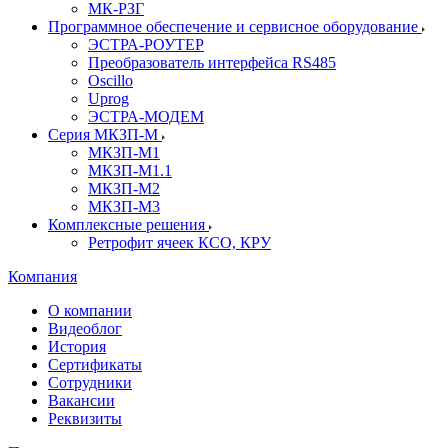
МК-РЗГ
Программное обеспечение и сервисное оборудование
ЭСТРА-РОУТЕР
Преобразователь интерфейса RS485
Oscillo
Uprog
ЭСТРА-МОДЕМ
Серия МКЗП-М
МКЗП-М1
МКЗП-М1.1
МКЗП-М2
МКЗП-М3
Комплексные решения
Ретрофит ячеек КСО, КРУ
Компания
О компании
Видеоблог
История
Сертификаты
Сотрудники
Вакансии
Реквизиты