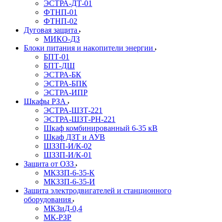
ЭСТРА-ДТ-01
ФТНП-01
ФТНП-02
Дуговая защита
МИКО-ДЗ
Блоĸи питания и наĸопители энергии
БПТ-01
БПТ-ДШ
ЭСТРА-БК
ЭСТРА-БПК
ЭСТРА-ИПР
Шкафы РЗА
ЭСТРА-ШЗТ-221
ЭСТРА-ШЗТ-РН-221
Шкаф комбинированный 6-35 кВ
Шкаф ДЗТ и АУВ
ШЗЗП-И/К-02
ШЗЗП-И/К-01
Защита от ОЗЗ
МКЗЗП-6-35-К
МКЗЗП-6-35-И
Защита элеĸтродвигателей и станционного
оборудования
МКЗиД-0,4
МК-РЗР