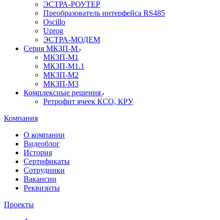
ЭСТРА-РОУТЕР
Преобразователь интерфейса RS485
Oscillo
Uprog
ЭСТРА-МОДЕМ
Серия МКЗП-М
МКЗП-М1
МКЗП-М1.1
МКЗП-М2
МКЗП-М3
Комплексные решения
Ретрофит ячеек КСО, КРУ
Компания
О компании
Видеоблог
История
Сертификаты
Сотрудники
Вакансии
Реквизиты
Проекты