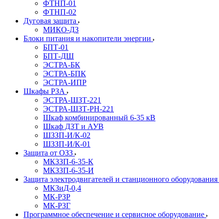
ФТНП-01
ФТНП-02
Дуговая защита
МИКО-ДЗ
Блоĸи питания и наĸопители энергии
БПТ-01
БПТ-ДШ
ЭСТРА-БК
ЭСТРА-БПК
ЭСТРА-ИПР
Шкафы РЗА
ЭСТРА-ШЗТ-221
ЭСТРА-ШЗТ-РН-221
Шкаф комбинированный 6-35 кВ
Шкаф ДЗТ и АУВ
ШЗЗП-И/К-02
ШЗЗП-И/К-01
Защита от ОЗЗ
МКЗЗП-6-35-К
МКЗЗП-6-35-И
Защита элеĸтродвигателей и станционного оборудовани
МКЗиД-0,4
МК-РЗР
МК-РЗГ
Программное обеспечение и сервисное оборудование